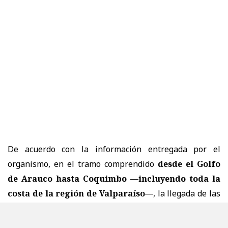
De acuerdo con la información entregada por el
organismo, en el tramo comprendido
desde el Golfo
de Arauco hasta Coquimbo —incluyendo toda la
costa de la región de Valparaíso—
, la llegada de las
marejadas está prevista para la
tarde del sábado 8
de agosto
, extendiéndose hasta el
domingo 9 de