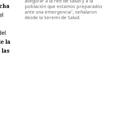
asegurar a la red de salud y a la
ucha
población que estamos preparados
ante una emergencia", señalaron
el
desde la Seremi de Salud.
del
e la
 las