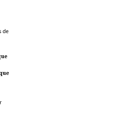
s de
que
 que
r