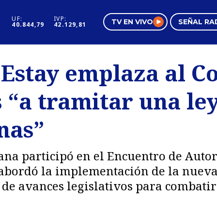
UF:
IVP:
TV EN VIVO
SEÑAL RA
40.844,79
42.129,81
s
Mundo Inmobiliario
Regi
 Estay emplaza al C
al
Negocios
Tend
 “a tramitar una le
Pura Mujer
Vide
nas”
ana participó en el Encuentro de Auto
 abordó la implementación de la nuev
 de avances legislativos para combatir