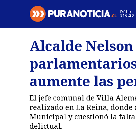
Click acá para ir directamente al contenido
Dólar:
916,20
Nacional
Espectáculo
Alcalde Nelson
Regiones
Internacion
parlamentarios
Deportes
Motores
aumente las pe
El jefe comunal de Villa Alem
realizado en La Reina, donde
Municipal y cuestionó la falta
delictual.