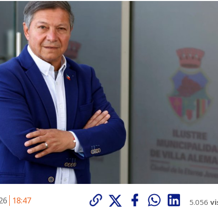
026
18:47
5.056
vi