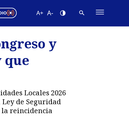
DIO
ón Valparaíso
Editorial
ongreso y
encias
y que
os
ridades Locales 2026
a Ley de Seguridad
 la reincidencia