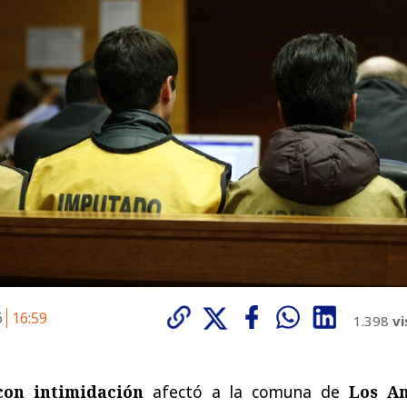
6
16:59
1.398
vi
con intimidación
afectó a la comuna de
Los A