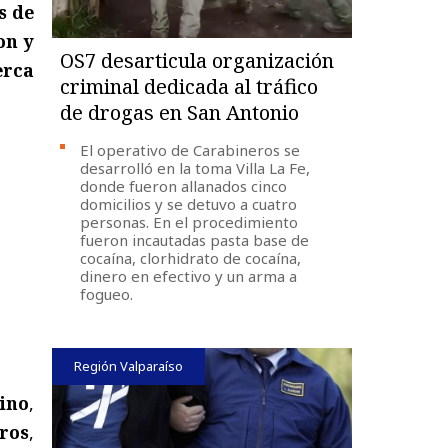
s de
on y
OS7 desarticula organización
erca
criminal dedicada al tráfico
de drogas en San Antonio
El operativo de Carabineros se
desarrolló en la toma Villa La Fe,
donde fueron allanados cinco
domicilios y se detuvo a cuatro
personas. En el procedimiento
fueron incautadas pasta base de
cocaína, clorhidrato de cocaína,
dinero en efectivo y un arma a
fogueo.
Región Valparaíso
ino
,
ros
,