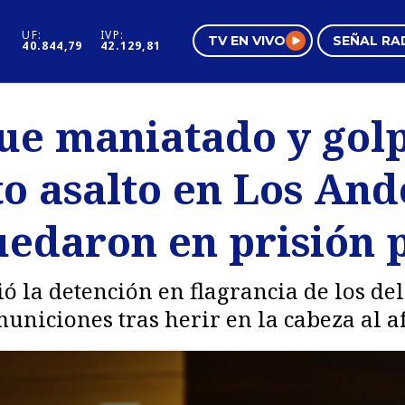
UF:
IVP:
TV EN VIVO
SEÑAL RA
40.844,79
42.129,81
s
Mundo Inmobiliario
Regi
ue maniatado y gol
al
Negocios
Tend
o asalto en Los Ande
Pura Mujer
Vide
uedaron en prisión 
ó la detención en flagrancia de los del
municiones tras herir en la cabeza al a