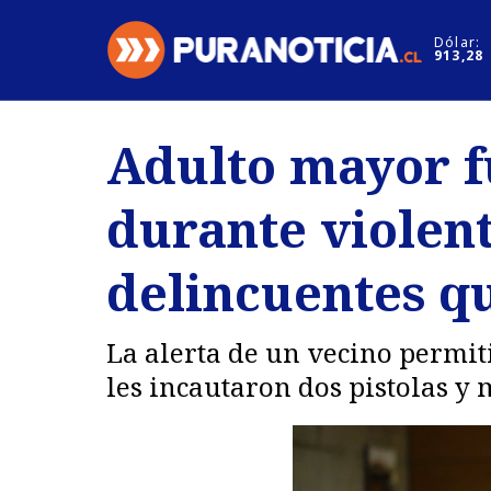
Click acá para ir directamente al contenido
Dólar:
913,28
Nacional
Espectáculo
Adulto mayor f
Regiones
Internacion
durante violent
Deportes
Motores
delincuentes q
La alerta de un vecino permiti
les incautaron dos pistolas y 