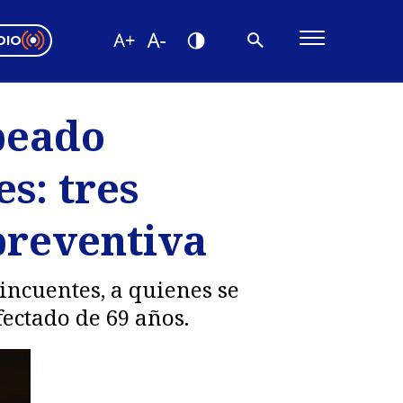
DIO
ón Valparaíso
Editorial
peado
encias
s: tres
os
preventiva
incuentes, a quienes se
fectado de 69 años.