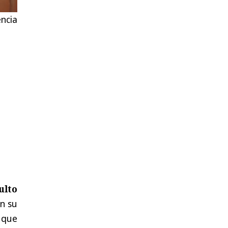
encia
ulto
en su
 que