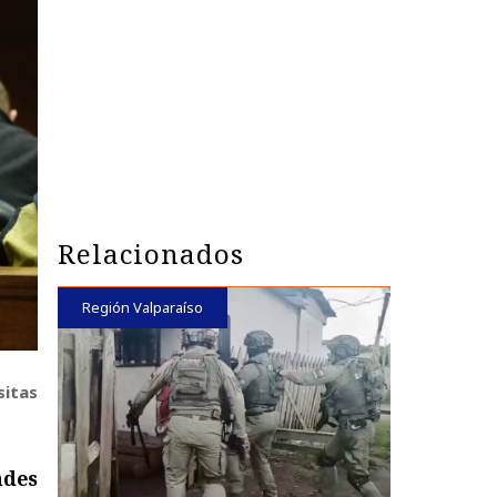
Relacionados
Región Valparaíso
sitas
ndes