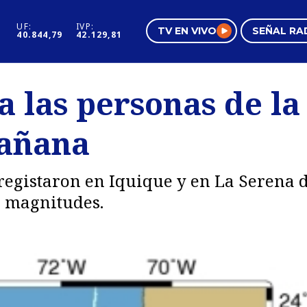
UF:
IVP:
TV EN VIVO
SEÑAL RA
40.844,79
42.129,81
s
Mundo Inmobiliario
Regi
a las personas de la
al
Negocios
Tend
mañana
Pura Mujer
Vide
registaron en Iquique y en La Serena 
s magnitudes.