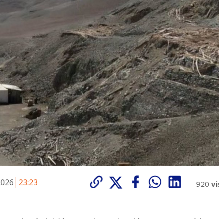
 2026
23:23
920
vi