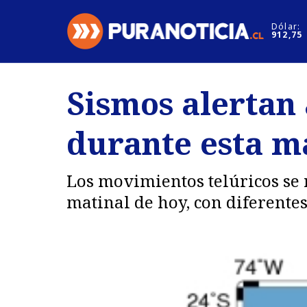
Click acá para ir directamente al contenido
Dólar:
912,75
Nacional
Espectáculo
Sismos alertan 
Regiones
Internacion
durante esta 
Deportes
Motores
Los movimientos telúricos se 
matinal de hoy, con diferente