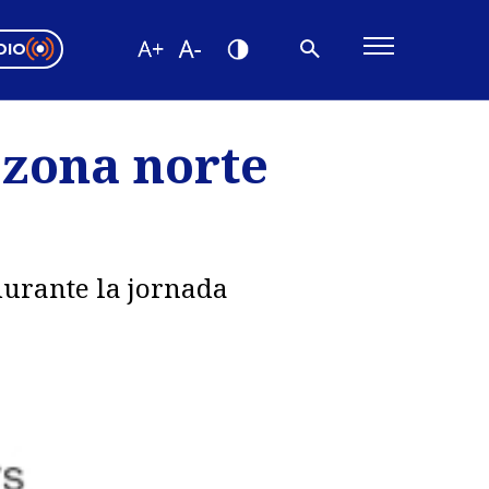
DIO
ón Valparaíso
Editorial
 zona norte
encias
os
durante la jornada