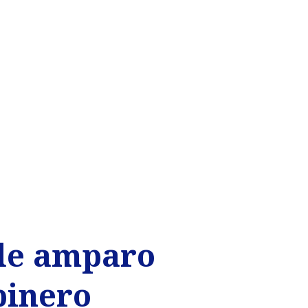
 de amparo
binero