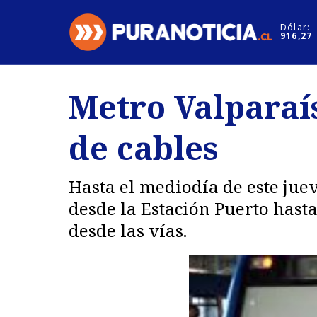
Click acá para ir directamente al contenido
Dólar:
916,27
Nacional
Espectáculo
Metro Valparaí
Regiones
Internacion
de cables
Deportes
Motores
Hasta el mediodía de este jue
desde la Estación Puerto hast
desde las vías.