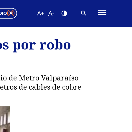
DIO
ón Valparaíso
Editorial
os por robo
encias
os
cio de Metro Valparaíso
etros de cables de cobre