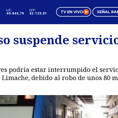
UF:
IVP:
TV EN VIVO
SEÑAL RA
40.844,79
42.129,81
s
Mundo Inmobiliario
Regi
so suspende servici
al
Negocios
Tend
Pura Mujer
Vide
ves podría estar interrumpido el servi
a Limache, debido al robo de unos 80 m