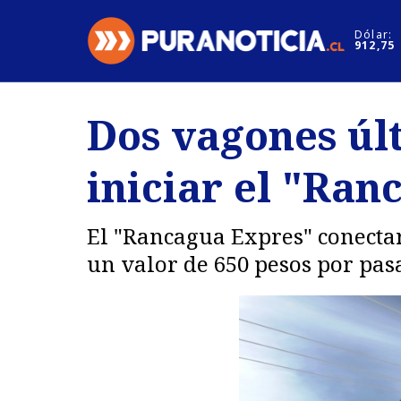
Click acá para ir directamente al contenido
Dólar:
912,75
Nacional
Espectáculo
Dos vagones úl
Regiones
Internacion
iniciar el "Ra
Deportes
Motores
El "Rancagua Expres" conectar
un valor de 650 pesos por pasa