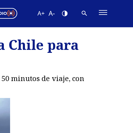
DIO
ón Valparaíso
Editorial
a Chile para
encias
os
50 minutos de viaje, con