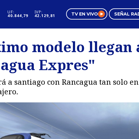
UF:
IVP:
TV EN VIVO
SEÑAL RA
40.844,79
42.129,81
s
Mundo Inmobiliario
Regi
timo modelo llegan 
al
Negocios
Tend
ncagua Expres"
Pura Mujer
Vide
á a santiago con Rancagua tan solo en 
jero.