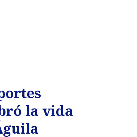
portes
bró la vida
Águila