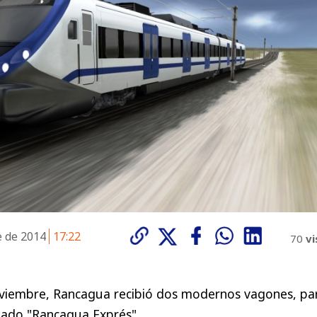
e de 2014
17:22
70
vi
viembre, Rancagua recibió dos modernos vagones, pa
ado "Rancagua Exprés".