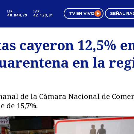
UF:
IVP:
TV EN VIVO
SEÑAL RA
40.844,79
42.129,81
s
Mundo Inmobiliario
Regi
tas cayeron 12,5% en
al
Negocios
Tend
uarentena en la reg
Pura Mujer
Vide
anal de la Cámara Nacional de Comerc
e de 15,7%.