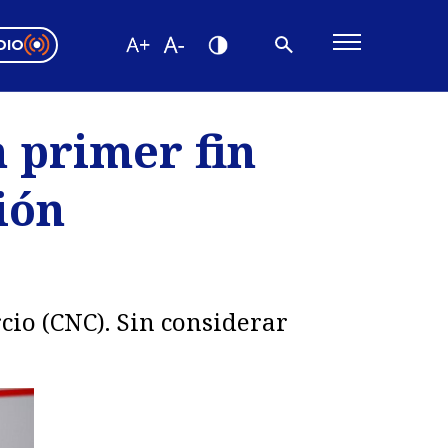
DIO
ón Valparaíso
Editorial
 primer fin
encias
ión
os
io (CNC). Sin considerar