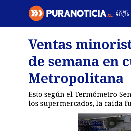
Click acá para ir directamente al contenido
Dólar:
913,30
Nacional
Espectáculo
Ventas minoris
Regiones
Internacion
de semana en c
Deportes
Motores
Metropolitana
Esto según el Termómetro Sem
los supermercados, la caída fu