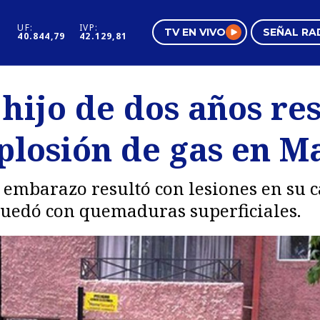
UF:
IVP:
TV EN VIVO
SEÑAL RA
40.844,79
42.129,81
s
Mundo Inmobiliario
Regi
hijo de dos años re
al
Negocios
Tend
plosión de gas en M
Pura Mujer
Vide
embarazo resultó con lesiones en su c
quedó con quemaduras superficiales.