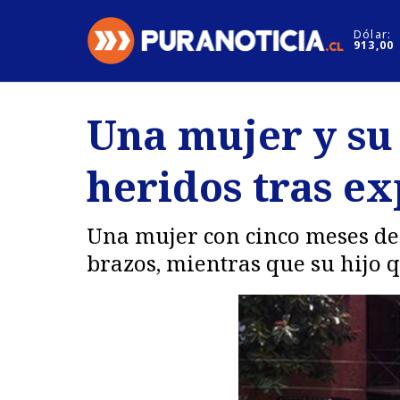
Click acá para ir directamente al contenido
Dólar:
913,00
Nacional
Espectáculo
Una mujer y su 
Regiones
Internacion
heridos tras ex
Deportes
Motores
Una mujer con cinco meses de 
brazos, mientras que su hijo 