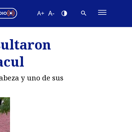
DIO
ón Valparaíso
Editorial
sultaron
encias
acul
os
abeza y uno de sus