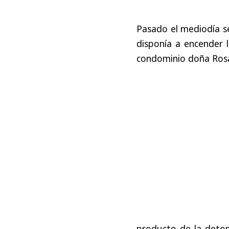
Pasado el mediodía se
disponía a encender l
condominio doña Rosa
producto de la deton