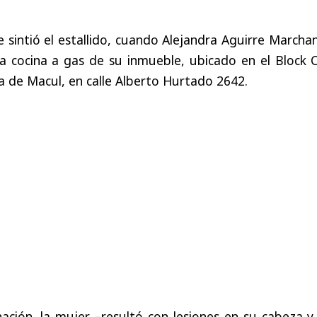
 sintió el estallido, cuando Alejandra Aguirre Marcha
a cocina a gas de su inmueble, ubicado en el Block C
 de Macul, en calle Alberto Hurtado 2642.
ación, la mujer –resultó con lesiones en su cabeza y