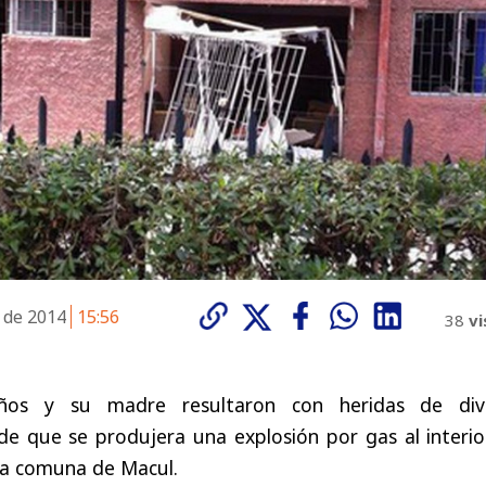
e de 2014
15:56
38
vi
os y su madre resultaron con heridas de div
de que se produjera una explosión por gas al interio
la comuna de Macul.