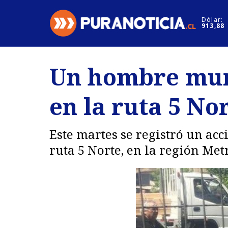
Click acá para ir directamente al contenido
Dólar:
913,88
Nacional
Espectáculo
Un hombre muri
Regiones
Internacion
en la ruta 5 No
Deportes
Motores
Este martes se registró un acc
ruta 5 Norte, en la región Met