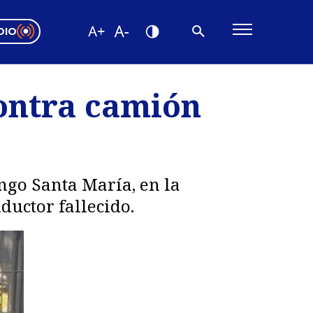
DIO
ón Valparaíso
Editorial
ontra camión
encias
os
ingo Santa María, en la
ductor fallecido.