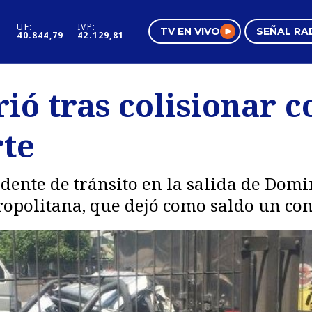
UF:
IVP:
TV EN VIVO
SEÑAL RA
40.844,79
42.129,81
s
Mundo Inmobiliario
Regi
ó tras colisionar c
al
Negocios
Tend
rte
Pura Mujer
Vide
idente de tránsito en la salida de Dom
ropolitana, que dejó como saldo un con