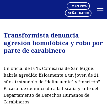
Click acá para ir directamente al contenido
TV EN VIVO
SEÑAL RADIO
Transformista denuncia
Dólar:
915,35
UF:
40.844,79
IVP:
42.129,81
Nacional
Espectáculos
Mundo Inmobiliario
Región Valparaíso
Editorial
agresión homofóbica y robo por
parte de carabinero
Regiones
Internacional
Negocios
Tendencias
Deportes
Motores
Pura Mujer
Videos
Un oficial de la 12 Comisaría de San Miguel
habría agredido físicamente a un joven de 21
años tratándolo de “delincuente” y “maricón”.
El caso fue denunciado a la fiscalía y ante del
Departamento de Derechos Humanos de
Carabineros.