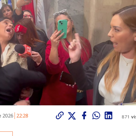
de 2026
22:28
871
vi