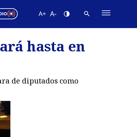
DIO
ón Valparaíso
Editorial
ará hasta en
encias
os
mara de diputados como