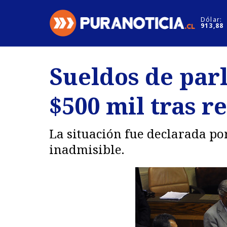
Click acá para ir directamente al contenido
Dólar:
913,88
Nacional
Espectáculo
Sueldos de par
Regiones
Internacion
$500 mil tras r
Deportes
Motores
La situación fue declarada po
inadmisible.