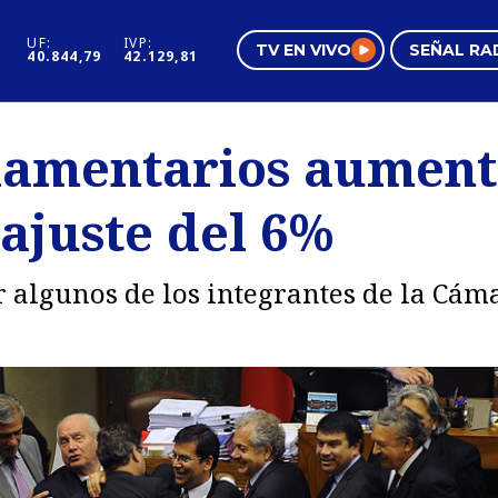
UF:
IVP:
TV EN VIVO
SEÑAL RA
40.844,79
42.129,81
s
Mundo Inmobiliario
Regi
lamentarios aument
al
Negocios
Tend
eajuste del 6%
Pura Mujer
Vide
r algunos de los integrantes de la Cá