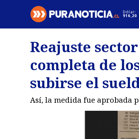
Click acá para ir directamente al contenido
Dólar:
916,20
Nacional
Espectáculo
Reajuste sector
Regiones
Internacion
completa de lo
Deportes
Motores
subirse el suel
Así, la medida fue aprobada po