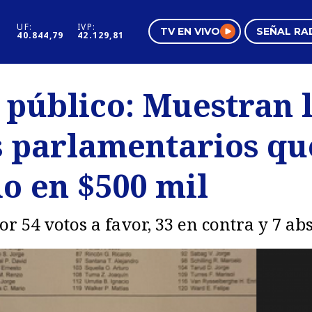
UF:
IVP:
TV EN VIVO
SEÑAL RA
40.844,79
42.129,81
s
Mundo Inmobiliario
Regi
 público: Muestran l
al
Negocios
Tend
s parlamentarios q
Pura Mujer
Vide
do en $500 mil
r 54 votos a favor, 33 en contra y 7 ab