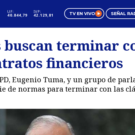
UF:
IVP:
TV EN VIVO
SEÑAL RA
40.844,79
42.129,81
s
Mundo Inmobiliario
Regi
 buscan terminar co
al
Negocios
Tend
tratos financieros
Pura Mujer
Vide
PD, Eugenio Tuma, y un grupo de parl
e de normas para terminar con las clá