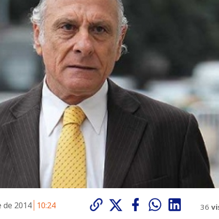
e de 2014
10:24
36
vi