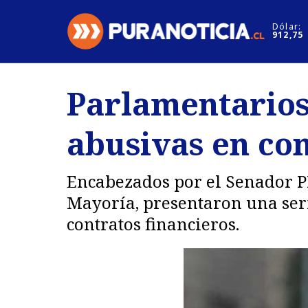
Click acá para ir directamente al contenido
Dólar:
912,75
Nacional
Espectáculo
Parlamentarios
Regiones
Internacion
abusivas en con
Deportes
Motores
Encabezados por el Senador P
Mayoría, presentaron una seri
contratos financieros.