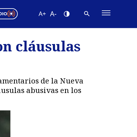
DIO
ón Valparaíso
Editorial
n cláusulas
encias
os
amentarios de la Nueva
usulas abusivas en los