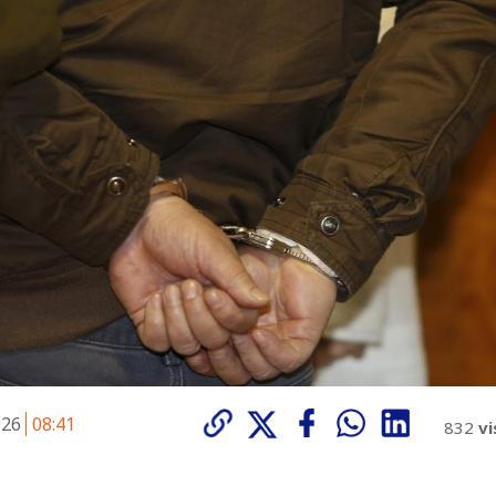
026
08:41
832
vi