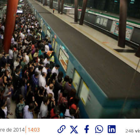
re de 2014
14:03
248
vi