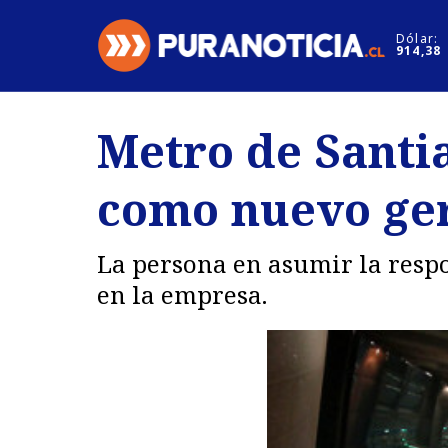
Click acá para ir directamente al contenido
Dólar:
914,38
Nacional
Espectáculo
Metro de Santi
Regiones
Internacion
como nuevo ge
Deportes
Motores
La persona en asumir la respo
en la empresa.