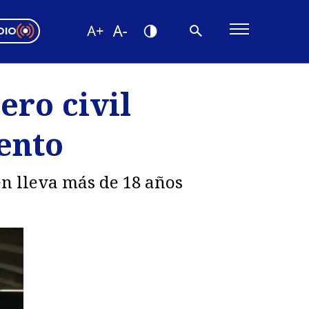
DIO
ón Valparaíso
Editorial
ero civil
encias
ento
os
en lleva más de 18 años