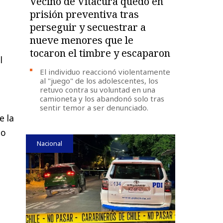
Vecino de Vitacura quedó en
prisión preventiva tras
perseguir y secuestrar a
nueve menores que le
tocaron el timbre y escaparon
l
El individuo reaccionó violentamente
al "juego" de los adolescentes, los
retuvo contra su voluntad en una
camioneta y los abandonó solo tras
sentir temor a ser denunciado.
e la
do
Nacional