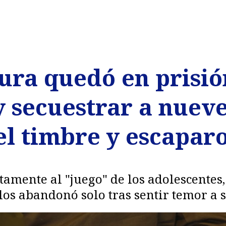
cura quedó en prisi
 y secuestrar a nue
el timbre y escapar
amente al "juego" de los adolescentes,
os abandonó solo tras sentir temor a 