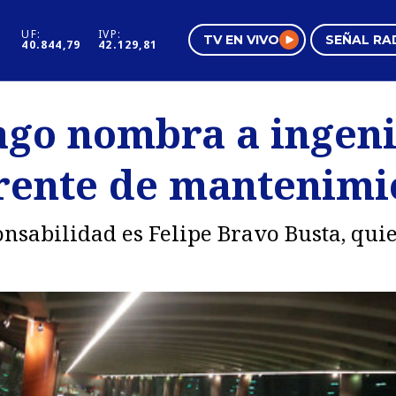
UF:
IVP:
TV EN VIVO
SEÑAL RA
40.844,79
42.129,81
s
Mundo Inmobiliario
Regi
ago nombra a ingeni
al
Negocios
Tend
rente de mantenimi
Pura Mujer
Vide
nsabilidad es Felipe Bravo Busta, qui