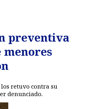
ón preventiva
ve menores
on
 los retuvo contra su
ser denunciado.