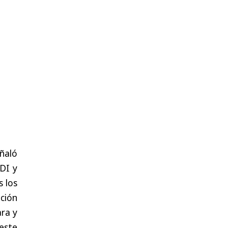
eñaló
DI y
 los
ación
ara y
este