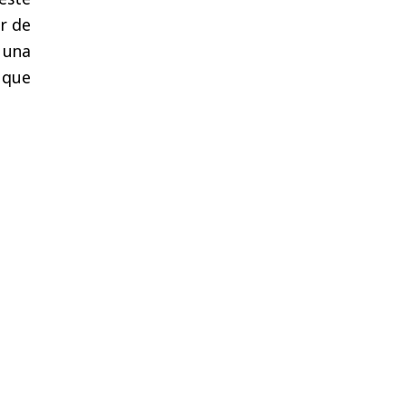
or de
é una
 que