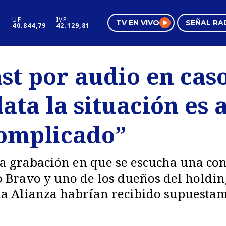
UF:
IVP:
TV EN VIVO
SEÑAL RA
40.844,79
42.129,81
s
Mundo Inmobiliario
Regi
st por audio en cas
al
Negocios
Tend
ata la situación es 
Pura Mujer
Vide
omplicado”
 la grabación en que se escucha una co
 Bravo y uno de los dueños del holding
 la Alianza habrían recibido supuesta