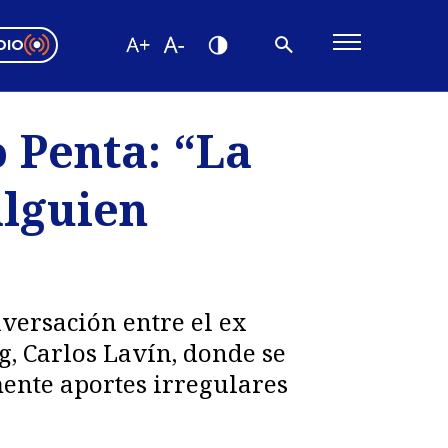
DIO
ón Valparaíso
Editorial
o Penta: “La
encias
alguien
os
nversación entre el ex
, Carlos Lavín, donde se
mente aportes irregulares