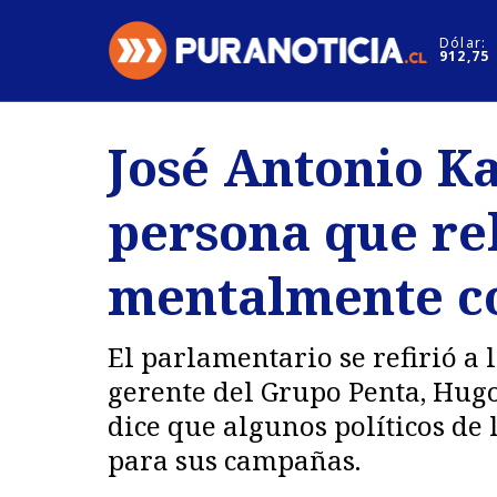
Click acá para ir directamente al contenido
Dólar:
912,75
Nacional
Espectáculo
José Antonio Ka
Regiones
Internacion
persona que rel
Deportes
Motores
mentalmente c
El parlamentario se refirió a
gerente del Grupo Penta, Hugo
dice que algunos políticos de
para sus campañas.