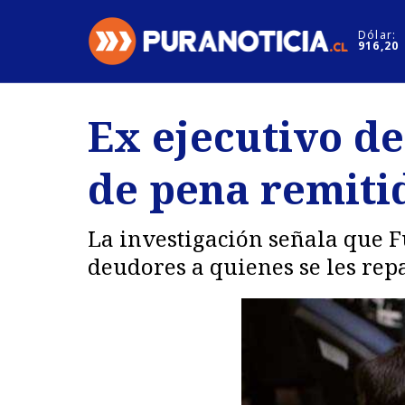
Click acá para ir directamente al contenido
Dólar:
916,20
Nacional
Espectáculo
Ex ejecutivo d
Regiones
Internacion
de pena remiti
Deportes
Motores
La investigación señala que Fu
deudores a quienes se les rep