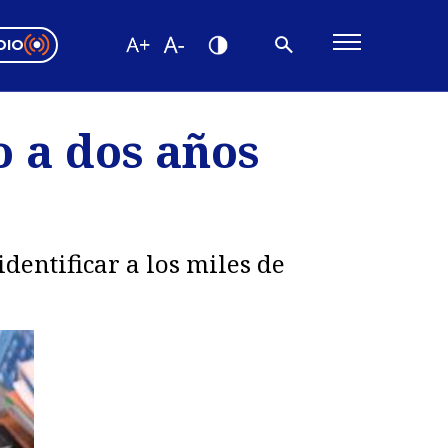
DIO
ón Valparaíso
Editorial
o a dos años
encias
os
dentificar a los miles de