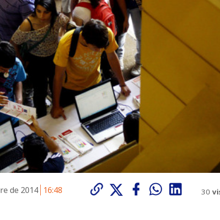
bre de 2014
16:48
30
vi