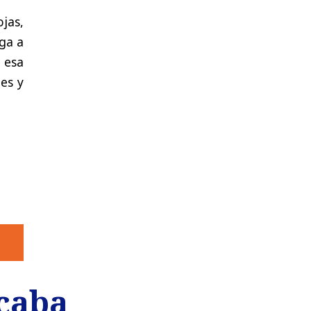
jas,
ga a
 esa
des y
caba