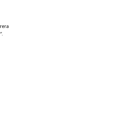
rera
″.