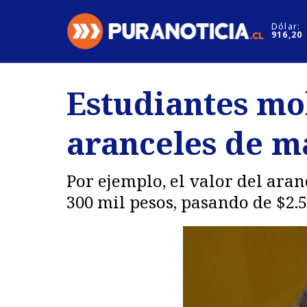
Click acá para ir directamente al contenido
Dólar:
916,20
Nacional
Espectáculo
Estudiantes mol
Regiones
Internacion
aranceles de m
Deportes
Motores
Por ejemplo, el valor del ara
300 mil pesos, pasando de $2.5