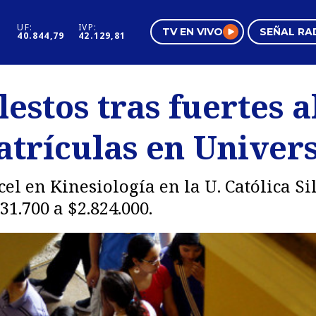
UF:
IVP:
TV EN VIVO
SEÑAL RA
40.844,79
42.129,81
s
Mundo Inmobiliario
Regi
estos tras fuertes a
al
Negocios
Tend
atrículas en Univer
Pura Mujer
Vide
ncel en Kinesiología en la U. Católica
31.700 a $2.824.000.