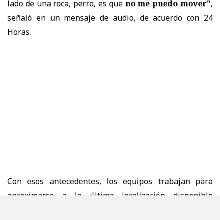
lado de una roca, perro, es que
no me puedo mover"
,
señaló en un mensaje de audio, de acuerdo con 24
Horas.
Con esos antecedentes, los equipos trabajan para
aproximarse a la última localización disponible
mediante un
despliegue que contempla