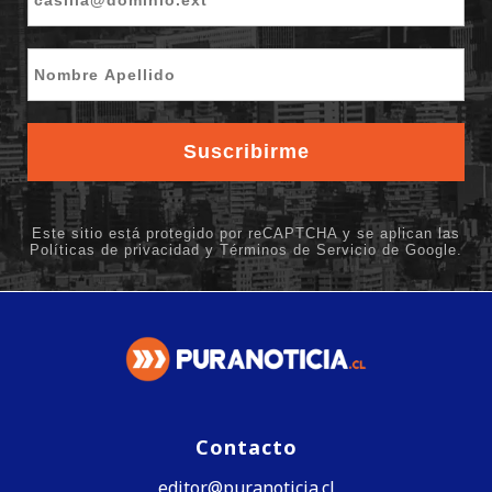
Contacto
editor@puranoticia.cl