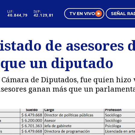
UF:
IVP:
TV EN VIVO
SEÑAL RA
40.844,79
42.129,81
s
Mundo Inmobiliario
Regi
istado de asesores 
al
Negocios
Tend
que un diputado
Pura Mujer
Vide
a Cámara de Diputados, fue quien hizo 
asesores ganan más que un parlamentar