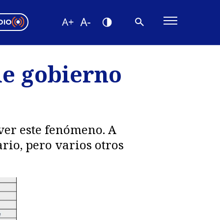
DIO
ón Valparaíso
Editorial
de gobierno
encias
os
ver este fenómeno. A
io, pero varios otros