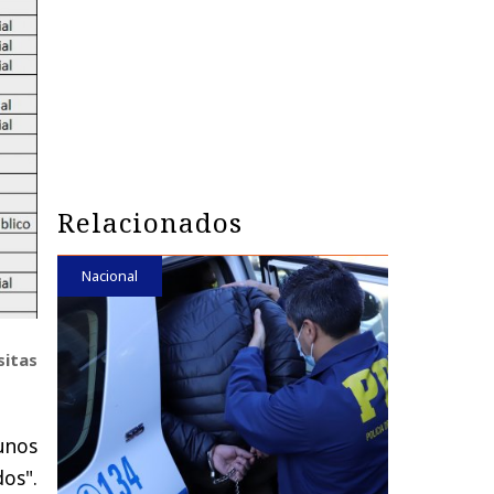
Relacionados
Nacional
sitas
unos
os".