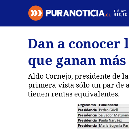
Click acá para ir directamente al contenido
Dólar:
913,88
Nacional
Espectáculo
Dan a conocer l
Regiones
Internacion
que ganan más 
Deportes
Motores
Aldo Cornejo, presidente de l
primera vista sólo un par de 
tienen rentas equivalentes.