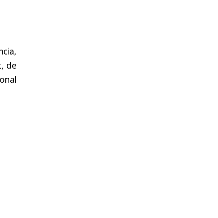
ncia,
t, de
onal