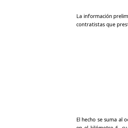
La información prelim
contratistas que prest
El hecho se suma al o
en el kilómetro 6, c