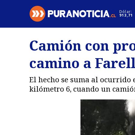
Click acá para ir directamente al contenido
Dólar:
913,71
Nacional
Espectáculo
Camión con pro
Regiones
Internacion
camino a Farell
Deportes
Motores
El hecho se suma al ocurrido 
kilómetro 6, cuando un camió