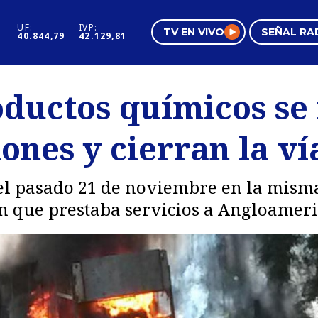
UF:
IVP:
TV EN VIVO
SEÑAL RA
40.844,79
42.129,81
s
Mundo Inmobiliario
Regi
ductos químicos se
al
Negocios
Tend
ones y cierran la ví
Pura Mujer
Vide
el pasado 21 de noviembre en la misma
n que prestaba servicios a Angloameri