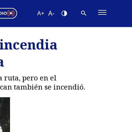
DIO
ón Valparaíso
Editorial
 incendia
encias
a
os
 ruta, pero en el
can también se incendió.