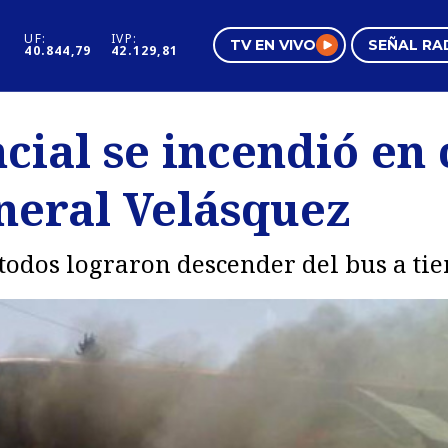
UF:
IVP:
TV EN VIVO
SEÑAL RA
40.844,79
42.129,81
s
Mundo Inmobiliario
Regi
cial se incendió en
al
Negocios
Tend
neral Velásquez
Pura Mujer
Vide
 todos lograron descender del bus a ti