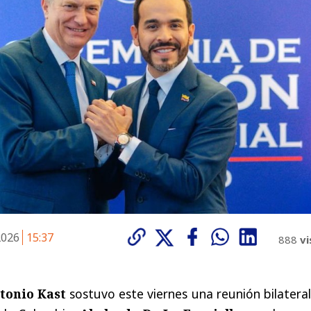
 2026
15:37
888
vi
tonio Kast
sostuvo este viernes una reunión bilatera