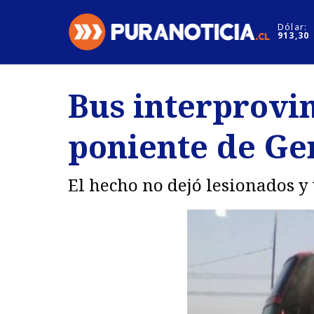
Click acá para ir directamente al contenido
Dólar:
913,30
Nacional
Espectáculo
Bus interprovin
Regiones
Internacion
poniente de Ge
Deportes
Motores
El hecho no dejó lesionados y