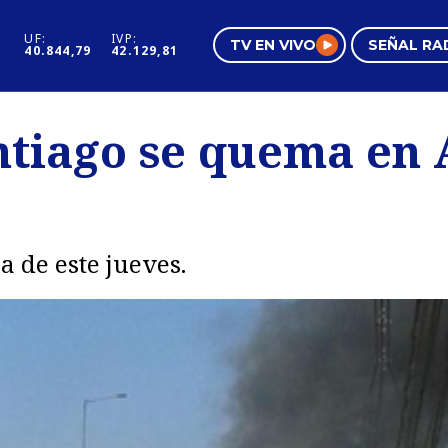
UF:
IVP:
TV EN VIVO
SEÑAL RA
40.844,79
42.129,81
s
Mundo Inmobiliario
Regi
ntiago se quema en
al
Negocios
Tend
Pura Mujer
Vide
 de este jueves.