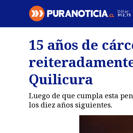
Click acá para ir directamente al contenido
Dólar:
912,75
Nacional
Espectáculo
15 años de cárc
Regiones
Internacion
reiteradamente
Deportes
Motores
Quilicura
Luego de que cumpla esta pena
los diez años siguientes.