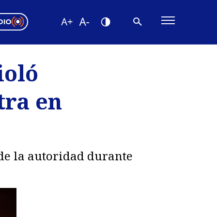
DIO
ón Valparaíso
Editorial
ioló
encias
tra en
os
de la autoridad durante