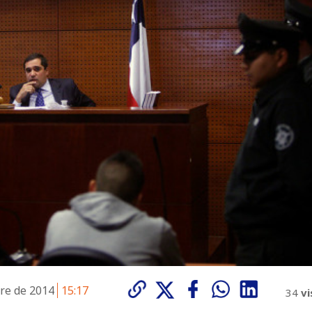
bre de 2014
15:17
34
vi