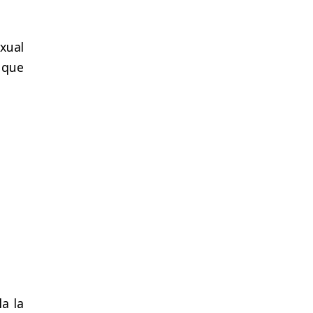
exual
 que
a la