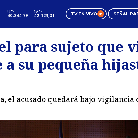
UF:
IVP:
TV EN VIVO
SEÑAL RA
40.844,79
42.129,81
s
Mundo Inmobiliario
Regi
el para sujeto que v
al
Negocios
Tend
 a su pequeña hijas
Pura Mujer
Vide
, el acusado quedará bajo vigilancia 