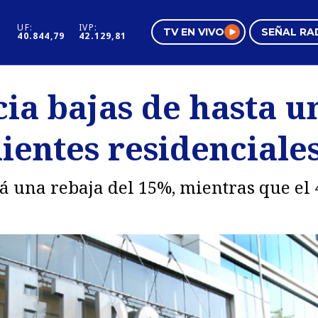
UF:
IVP:
TV EN VIVO
SEÑAL RA
40.844,79
42.129,81
s
Mundo Inmobiliario
Regi
ia bajas de hasta u
al
Negocios
Tend
lientes residenciale
Pura Mujer
Vide
rá una rebaja del 15%, mientras que el