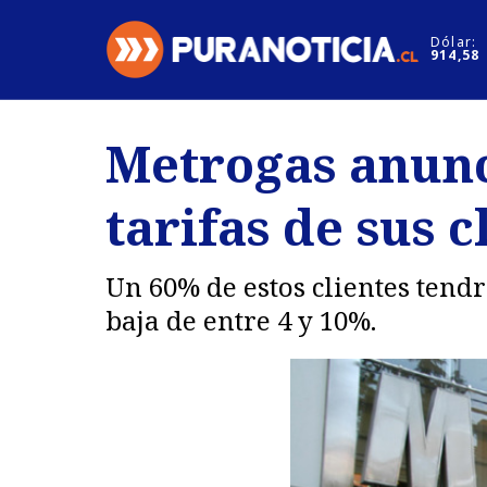
Click acá para ir directamente al contenido
Dólar:
914,58
Nacional
Espectáculo
Metrogas anunc
Regiones
Internacion
tarifas de sus c
Deportes
Motores
Un 60% de estos clientes tend
baja de entre 4 y 10%.