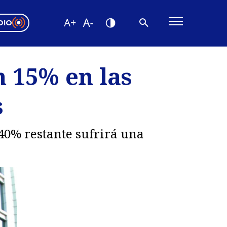
DIO
ón Valparaíso
Editorial
n 15% en las
encias
s
os
 40% restante sufrirá una