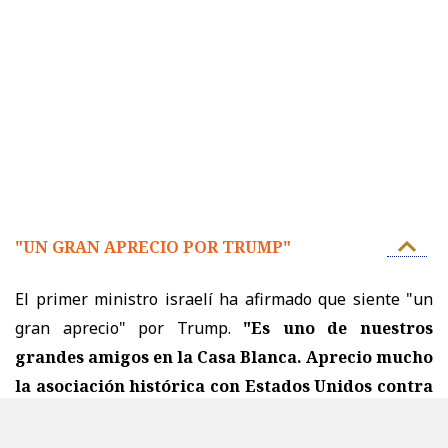
"UN GRAN APRECIO POR TRUMP"
El primer ministro israelí ha afirmado que siente "un
gran aprecio" por Trump.
"Es uno de nuestros
grandes amigos en la Casa Blanca. Aprecio mucho
la asociación histórica con Estados Unidos contra
los intentos de Irán de armarse con armas
nucleares.
Y quiero enfatizar nuevamente: con