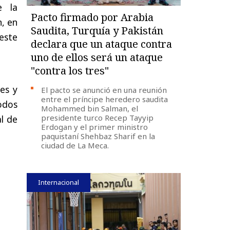
e la
Pacto firmado por Arabia
n, en
Saudita, Turquía y Pakistán
este
declara que un ataque contra
uno de ellos será un ataque
"contra los tres"
es y
El pacto se anunció en una reunión
entre el príncipe heredero saudita
odos
Mohammed bin Salman, el
presidente turco Recep Tayyip
al de
Erdogan y el primer ministro
paquistaní Shehbaz Sharif en la
ciudad de La Meca.
Internacional