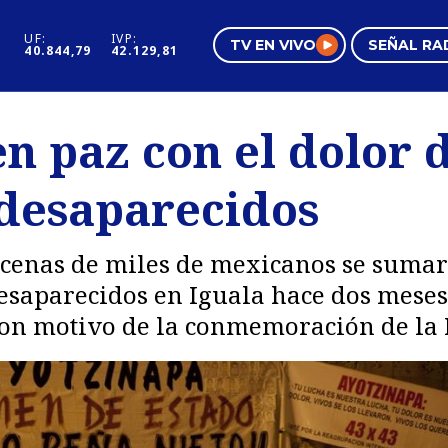
UF:
IVP:
TV EN VIVO
SEÑAL RA
40.844,79
42.129,81
s
Mundo Inmobiliario
Regi
n paz con el dolor 
al
Negocios
Tend
 desaparecidos
Pura Mujer
Vide
decenas de miles de mexicanos se sumar
 desaparecidos en Iguala hace dos mes
a con motivo de la conmemoración de l