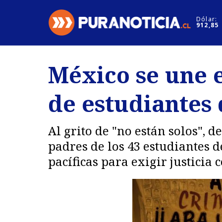
Click acá para ir directamente al contenido
Dólar:
912,85
Nacional
Espectáculo
México se une e
Regiones
Internacion
de estudiantes
Deportes
Motores
Al grito de "no están solos", 
padres de los 43 estudiantes
pacíficas para exigir justici