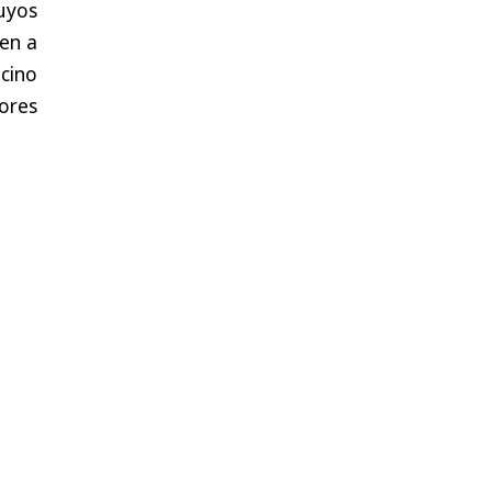
uyos
ten a
cino
ores