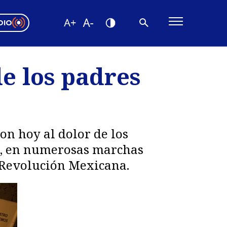
DIO
ón Valparaíso
Editorial
de los padres
encias
os
on hoy al dolor de los
es, en numerosas marchas
a Revolución Mexicana.