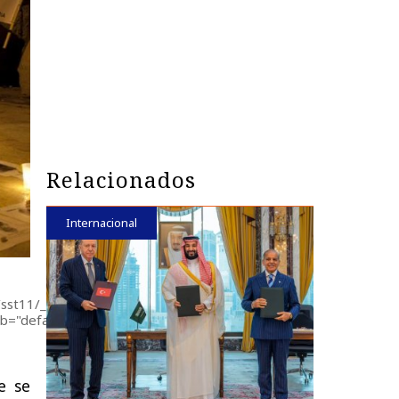
Relacionados
Internacional
<!--#include
/sst11/_data/default_hits.txt"
b="default_visits" -->
visitas
e se