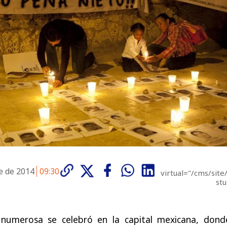
e de 2014
09:30
virtual="/cms/site
stu
 numerosa se celebró en la capital mexicana, dond