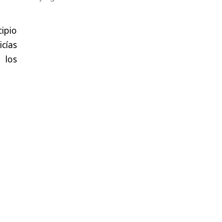
cipio
cías
 los