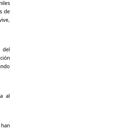
miles
s de
vive,
 del
ción
uando
a al
 han