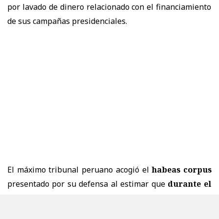
por lavado de dinero relacionado con el financiamiento
de sus campañas presidenciales.
El máximo tribunal peruano acogió el
habeas corpus
presentado por su defensa al estimar que
durante el
proceso se vulneraron derechos fundamentales
,
entre ellos
la presunción de inocencia
, la
falta de