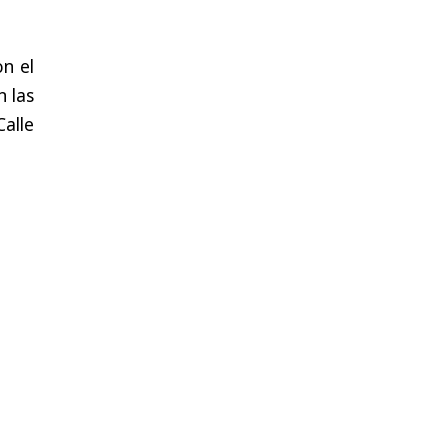
n el
n las
alle