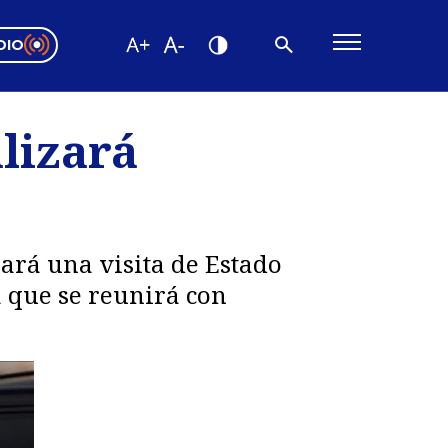
DIO
ón Valparaíso
Editorial
lizará
encias
os
ará una visita de Estado
a que se reunirá con