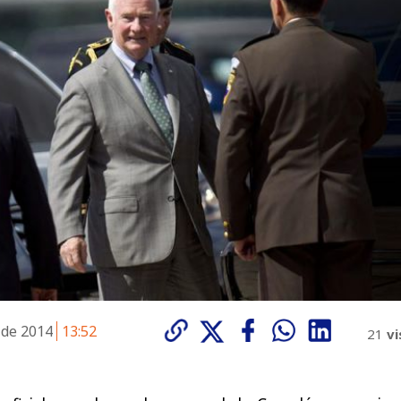
 de 2014
13:52
21
vi