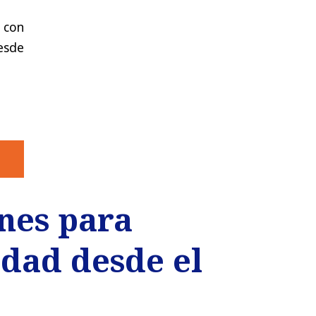
e con
esde
rnes para
idad desde el