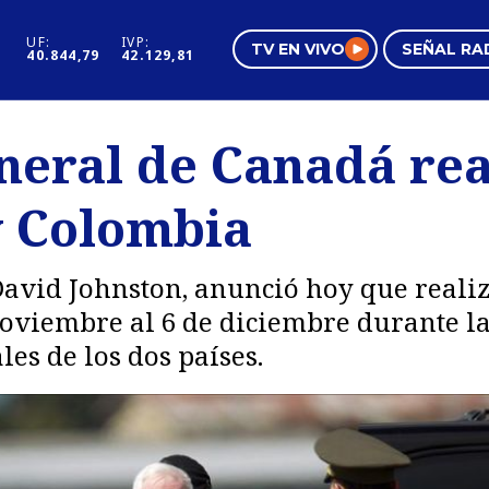
UF:
IVP:
TV EN VIVO
SEÑAL RA
40.844,79
42.129,81
s
Mundo Inmobiliario
Regi
eral de Canadá rea
al
Negocios
Tend
 y Colombia
Pura Mujer
Vide
 David Johnston, anunció hoy que realiz
noviembre al 6 de diciembre durante l
s de los dos países.