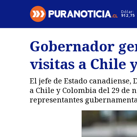
Click acá para ir directamente al contenido
Dólar:
912,75
Nacional
Espectáculo
Gobernador gen
Regiones
Internacion
visitas a Chile
Deportes
Motores
El jefe de Estado canadiense,
a Chile y Colombia del 29 de 
representantes gubernamentale