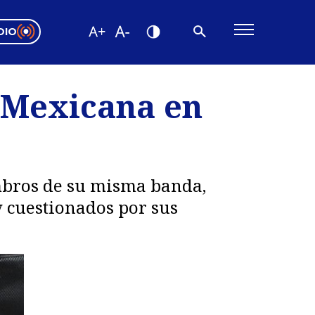
DIO
ón Valparaíso
Editorial
a Mexicana en
encias
os
embros de su misma banda,
y cuestionados por sus