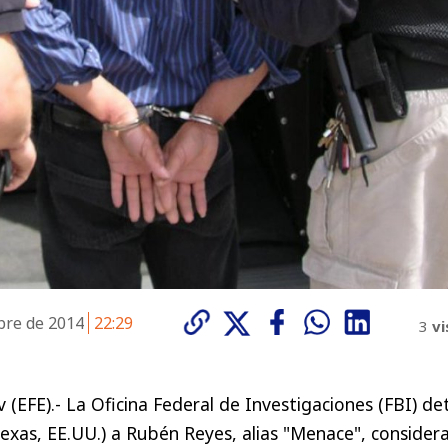
bre de 2014
22:29
3
vi
v (EFE).- La Oficina Federal de Investigaciones (FBI) d
exas, EE.UU.) a Rubén Reyes, alias "Menace", consider