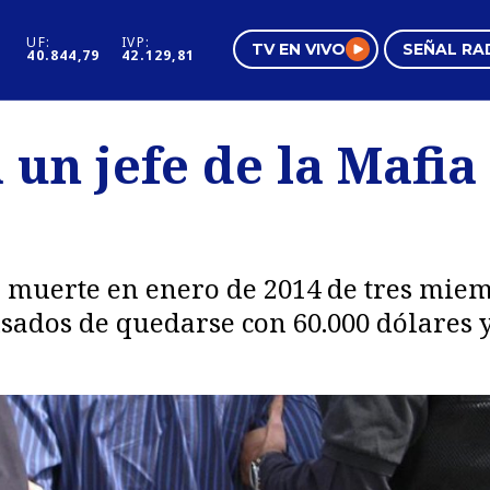
UF:
IVP:
TV EN VIVO
SEÑAL RA
40.844,79
42.129,81
s
Mundo Inmobiliario
Regi
a un jefe de la Mafi
al
Negocios
Tend
Pura Mujer
Vide
la muerte en enero de 2014 de tres mi
usados de quedarse con 60.000 dólares 