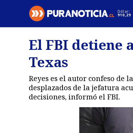
Click acá para ir directamente al contenido
Dólar:
910,29
Nacional
Espectáculo
El FBI detiene 
Regiones
Internacion
Texas
Deportes
Motores
Reyes es el autor confeso de 
desplazados de la jefatura ac
decisiones, informó el FBI.