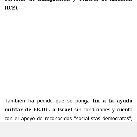
(ICE)
.
También ha pedido que se ponga
fin a la ayuda
militar de EE.UU. a Israel
sin condiciones y cuenta
con el apoyo de reconocidos "socialistas demócratas",
como el senador por el estado de Vermont, Bernie
Sanders, y la congresista de Nueva York, Alexandria