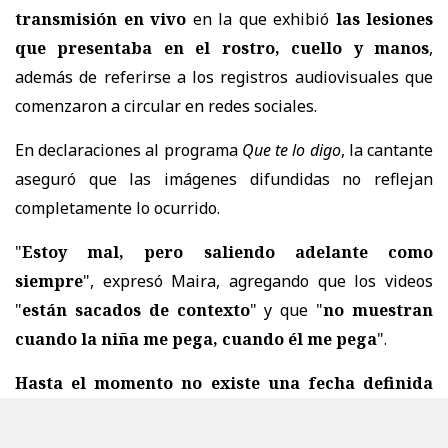
transmisión en vivo
en la que exhibió
las lesiones
que presentaba en el rostro, cuello y manos
,
además de referirse a los registros audiovisuales que
comenzaron a circular en redes sociales.
En declaraciones al programa
Que te lo digo
, la cantante
aseguró que las imágenes difundidas no reflejan
completamente lo ocurrido.
"
Estoy mal, pero saliendo adelante como
siempre
", expresó Maira, agregando que los videos
"
están sacados de contexto
" y que "
no muestran
cuando la niña me pega, cuando él me pega
".
Hasta el momento no existe una fecha definida
para su alta médica.
Asimismo,
su ausencia de las
redes sociales y la reserva sobre el avance del caso