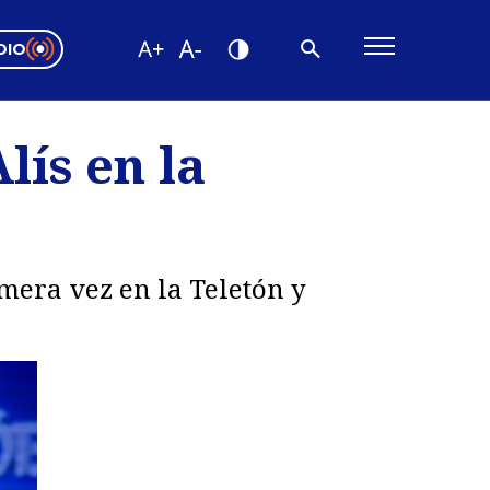
DIO
ón Valparaíso
Editorial
lís en la
encias
os
mera vez en la Teletón y