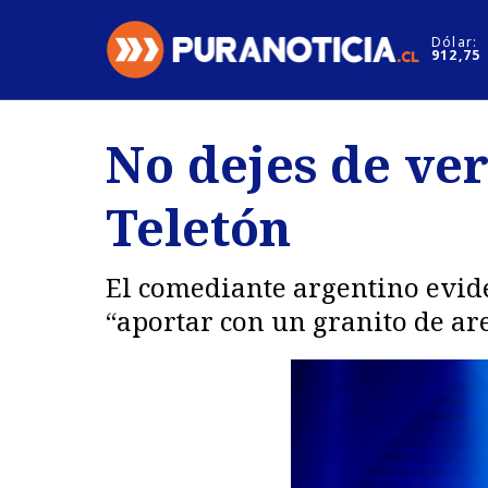
Click acá para ir directamente al contenido
Dólar:
912,75
Nacional
Espectáculo
No dejes de ver 
Regiones
Internacion
Teletón
Deportes
Motores
El comediante argentino evide
“aportar con un granito de ar