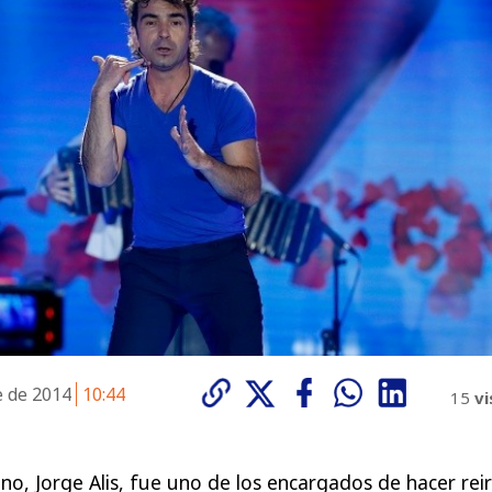
e de 2014
10:44
15
vi
no, Jorge Alis, fue uno de los encargados de hacer rei