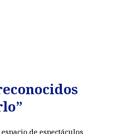
 reconocidos
rlo”
 espacio de espectáculos