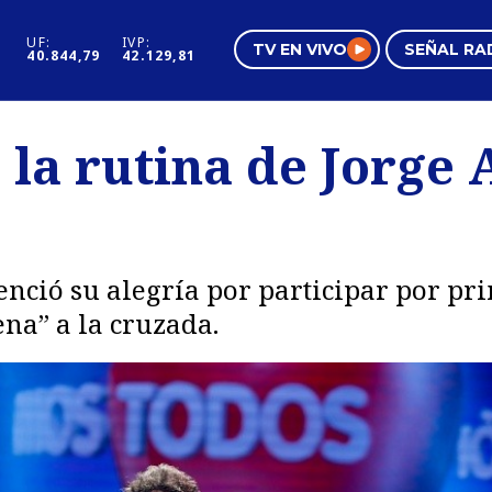
UF:
IVP:
TV EN VIVO
SEÑAL RA
40.844,79
42.129,81
s
Mundo Inmobiliario
Regi
la rutina de Jorge A
al
Negocios
Tend
Pura Mujer
Vide
nció su alegría por participar por pri
ena” a la cruzada.