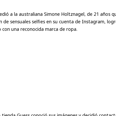
cedió a la australiana Simone Holtznagel, de 21 años q
ón de sensuales selfies en su cuenta de Instagram, log
o con una reconocida marca de ropa.
a tienda Guess conoció sus imágenes y decidió contact