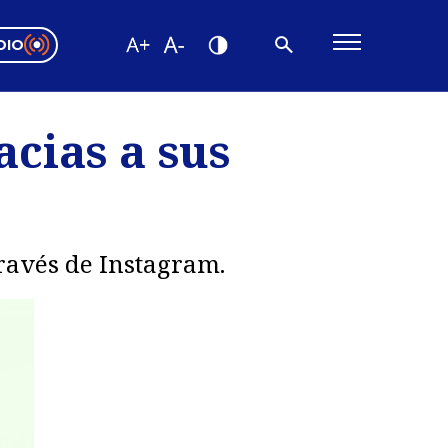
DIO
ón Valparaíso
Editorial
acias a sus
encias
os
través de Instagram.