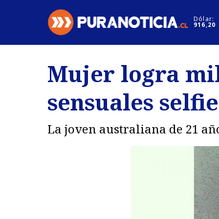
Click acá para ir directamente al contenido
Dólar:
916,20
Nacional
Espectáculo
Mujer logra mil
Regiones
Internacion
sensuales selfie
Deportes
Motores
La joven australiana de 21 año