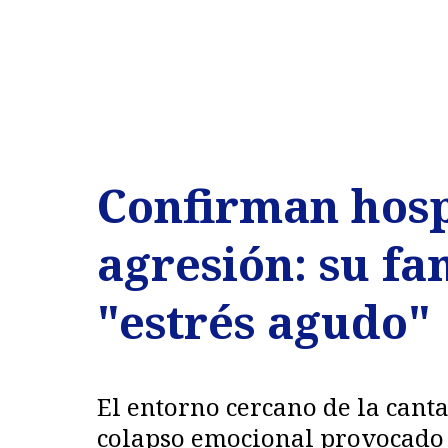
Confirman hosp
agresión: su fa
"estrés agudo"
El entorno cercano de la cant
colapso emocional provocado p