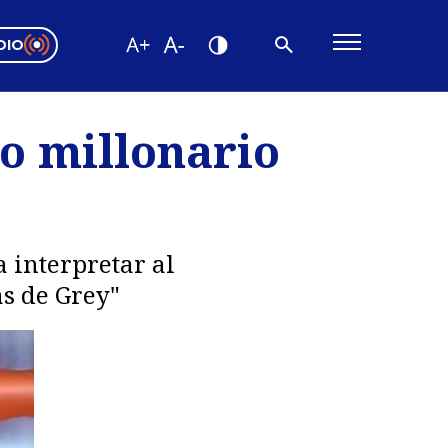
DIO
ón Valparaíso
Editorial
o millonario
encias
os
 interpretar al
as de Grey"