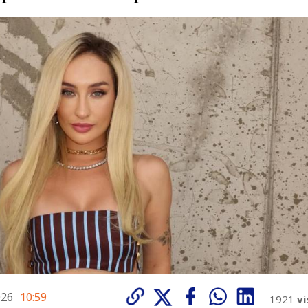
026
10:59
1921
vi