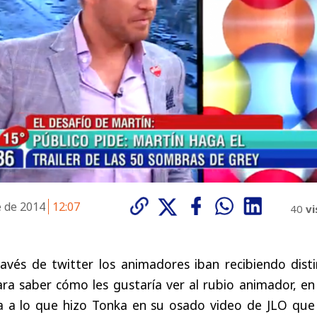
e de 2014
12:07
40
vi
avés de twitter los animadores iban recibiendo disti
ara saber cómo les gustaría ver al rubio animador, e
a a lo que hizo Tonka en su osado video de JLO que