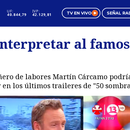
UF:
IVP:
TV EN VIVO
SEÑAL RA
40.844,79
42.129,81
s
Mundo Inmobiliario
Regi
interpretar al famos
al
Negocios
Tend
Pura Mujer
Vide
ñero de labores Martín Cárcamo podría
 en los últimos traileres de "50 sombr