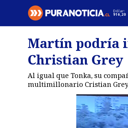
Click acá para ir directamente al contenido
Dólar:
916,20
Nacional
Espectáculo
Martín podría 
Regiones
Internacion
Christian Grey
Deportes
Motores
Al igual que Tonka, su compa
multimillonario Cristian Grey