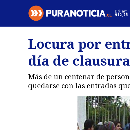
Click acá para ir directamente al contenido
Dólar:
912,75
Nacional
Espectáculo
Locura por entr
Regiones
Internacion
día de clausura
Deportes
Motores
Más de un centenar de persona
quedarse con las entradas que 