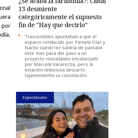
¿Se acaba la farándula?: Canal
ional
13 desmiente
categóricamente el supuesto
uera
fin de "Hay que decirlo"
 por
día,
Trascendidos apuntaban a que el
espacio conducido por Pamela Díaz y
Nacho Gutiérrez saldría de pantalla
este mes para dar paso a un
proyecto misceláneo encabezado
por Marcela Vacarezza, pero la
estación televisiva descartó
tajantemente su cancelación.
Espectáculos