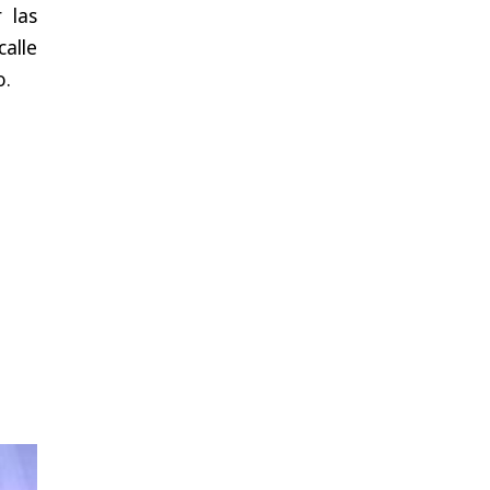
 las
alle
o.