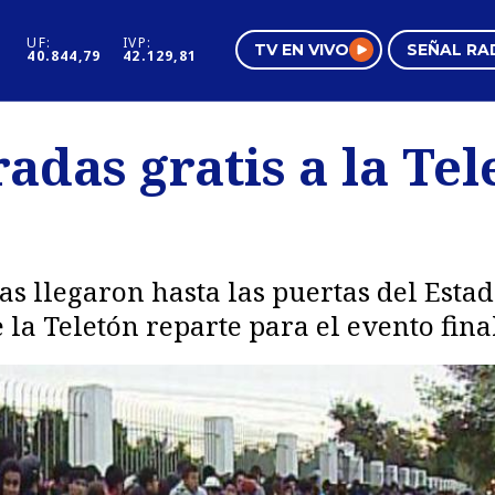
UF:
IVP:
TV EN VIVO
SEÑAL RA
40.844,79
42.129,81
s
Mundo Inmobiliario
Regi
adas gratis a la Tel
al
Negocios
Tend
Pura Mujer
Vide
s llegaron hasta las puertas del Esta
la Teletón reparte para el evento final