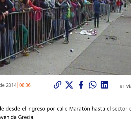
 de 2014
08:36
81
vi
de desde el ingreso por calle Maratón hasta el sector 
venida Grecia.