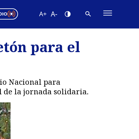
DIO
ón Valparaíso
Editorial
etón para el
encias
os
dio Nacional para
 de la jornada solidaria.