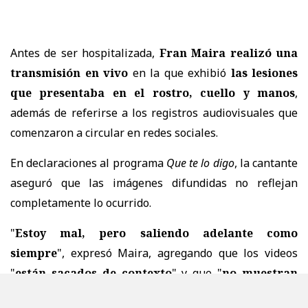
Antes de ser hospitalizada,
Fran Maira realizó una
transmisión en vivo
en la que exhibió
las lesiones
que presentaba en el rostro, cuello y manos
,
además de referirse a los registros audiovisuales que
comenzaron a circular en redes sociales.
En declaraciones al programa
Que te lo digo
, la cantante
aseguró que las imágenes difundidas no reflejan
completamente lo ocurrido.
"
Estoy mal, pero saliendo adelante como
siempre
", expresó Maira, agregando que los videos
"
están sacados de contexto
" y que "
no muestran
cuando la niña me pega, cuando él me pega
".