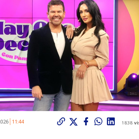
 2026
11:44
1838
vi