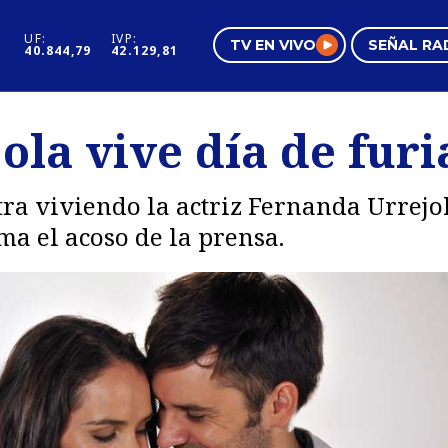
UF:
IVP:
TV EN VIVO
SEÑAL RA
40.844,79
42.129,81
s
Mundo Inmobiliario
Regi
la vive día de furi
al
Negocios
Tend
Pura Mujer
Vide
ra viviendo la actriz Fernanda Urrejola
a el acoso de la prensa.