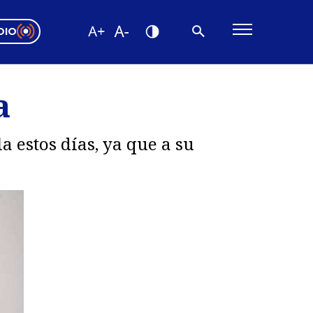
DIO
ón Valparaíso
Editorial
a
encias
os
 estos días, ya que a su