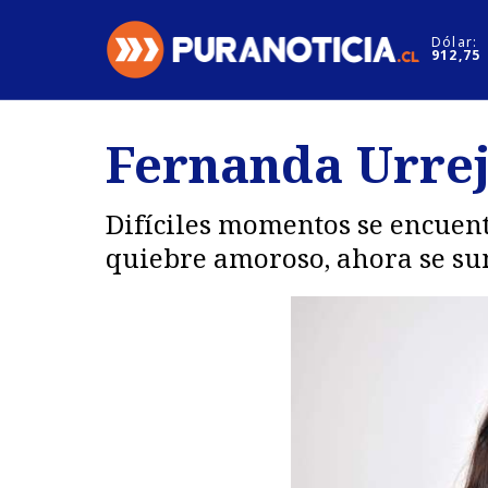
Click acá para ir directamente al contenido
Dólar:
912,75
Nacional
Espectáculo
Fernanda Urrejo
Regiones
Internacion
Deportes
Motores
Difíciles momentos se encuent
quiebre amoroso, ahora se sum