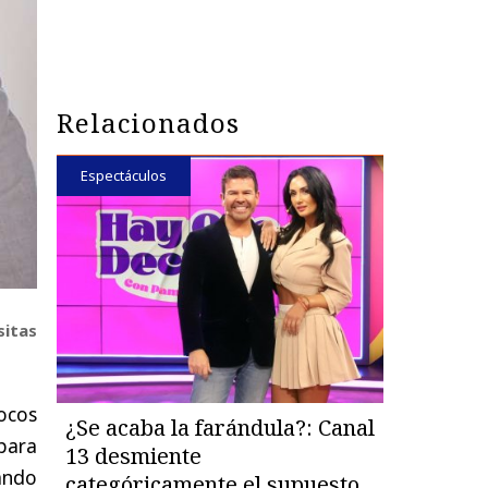
Relacionados
Espectáculos
sitas
pocos
¿Se acaba la farándula?: Canal
para
13 desmiente
ando
categóricamente el supuesto