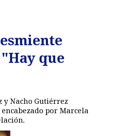
desmiente
e "Hay que
z y Nacho Gutiérrez
eo encabezado por Marcela
lación.