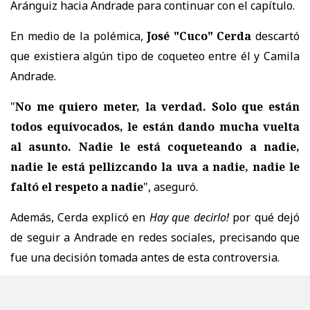
Aránguiz hacia Andrade para continuar con el capítulo.
En medio de la polémica,
José "Cuco" Cerda
descartó
que existiera algún tipo de coqueteo entre él y Camila
Andrade.
"
No me quiero meter, la verdad. Solo que están
todos equivocados, le están dando mucha vuelta
al asunto. Nadie le está coqueteando a nadie,
nadie le está pellizcando la uva a nadie, nadie le
faltó el respeto a nadie
", aseguró.
Además, Cerda explicó en
Hay que decirlo!
por qué dejó
de seguir a Andrade en redes sociales, precisando que
fue una decisión tomada antes de esta controversia.
"
El problema es que Dani no se lleva bien con
Camila. Hay ropa tendida de antes, que yo no