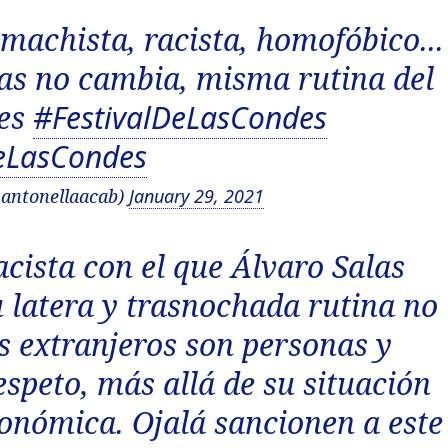
machista, racista, homofóbico...
as no cambia, misma rutina del
nes
#FestivalDeLasCondes
eLasCondes
antonellaacab)
January 29, 2021
racista con el que Álvaro Salas
 latera y trasnochada rutina no 
s extranjeros son personas y
speto, más allá de su situación
conómica. Ojalá sancionen a este