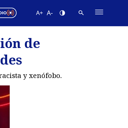
DIO
ón Valparaíso
Editorial
ción de
encias
ndes
os
racista y xenófobo.