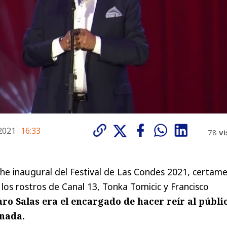
 2021
16:33
78
vi
che inaugural del Festival de Las Condes 2021, certam
los rostros de Canal 13, Tonka Tomicic y Francisco
aro Salas era el encargado de hacer reír al públi
rnada.