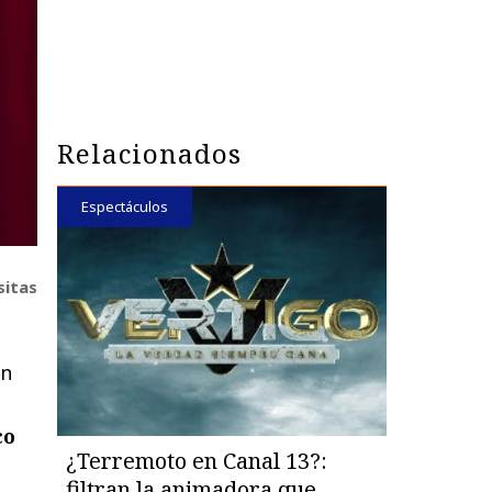
Relacionados
Espectáculos
sitas
en
co
¿Terremoto en Canal 13?:
filtran la animadora que