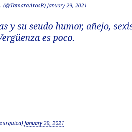
B. (@TamaraArosB)
January 29, 2021
as y su seudo humor, añejo, sexi
 Vergüenza es poco.
urquica)
January 29, 2021