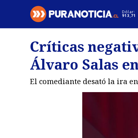
Click acá para ir directamente al contenido
Dólar:
913,71
Nacional
Espectáculo
Críticas negati
Regiones
Internacion
Álvaro Salas en
Deportes
Motores
El comediante desató la ira en