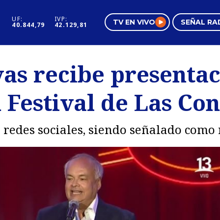
UF:
IVP:
TV EN VIVO
SEÑAL RA
40.844,79
42.129,81
s
Mundo Inmobiliario
Regi
vas recibe presenta
al
Negocios
Tend
 Festival de Las Co
Pura Mujer
Vide
 redes sociales, siendo señalado como 