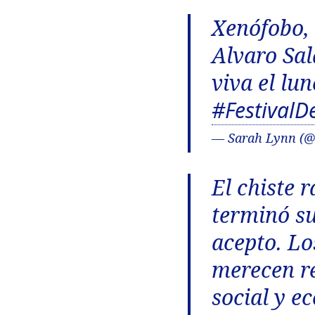
Xenófobo, 
Alvaro Sal
viva el lu
#FestivalD
— Sarah Lynn (@
El chiste 
terminó su
acepto. Lo
merecen re
social y e