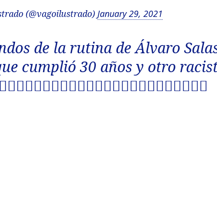
trado (@vagoilustrado)
January 29, 2021
ndos de la rutina de Álvaro Sala
que cumplió 30 años y otro racis
🤦‍♀️🤦‍♀️🤦‍♀️🤦‍♀️🤦‍♀️🤦‍♀️🤦‍♀️🤦‍♀️🤦‍♀️🤦‍♀️🤦‍♀️🤦‍♀️