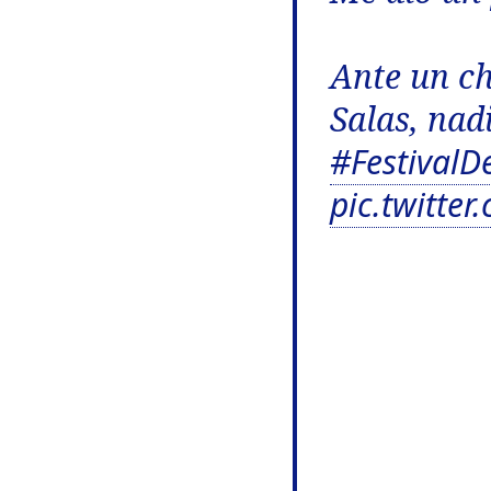
Ante un ch
Salas, nadi
#FestivalD
pic.twitt