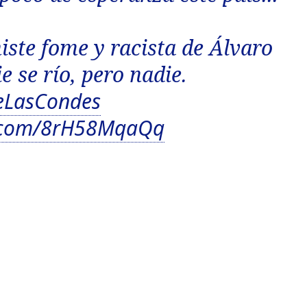
iste fome y racista de Álvaro
e se río, pero nadie.
eLasCondes
er.com/8rH58MqaQq