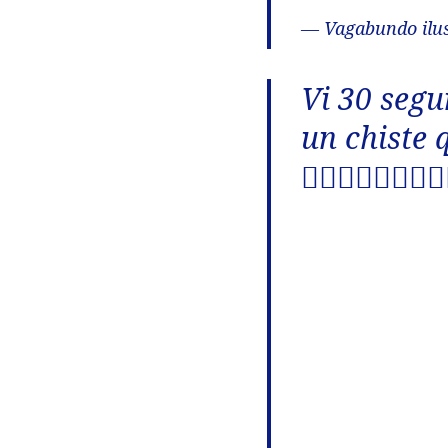
— Vagabundo ilus
Vi 30 segu
un chiste 
🤦‍♀️🤦‍♀️🤦‍♀️🤦‍♀️