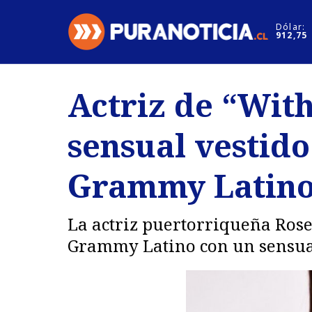
Click acá para ir directamente al contenido
Dólar:
912,75
Nacional
Espectáculo
Actriz de “Wit
Regiones
Internacion
sensual vestid
Deportes
Motores
Grammy Latin
La actriz puertorriqueña Rose
Grammy Latino con un sensual