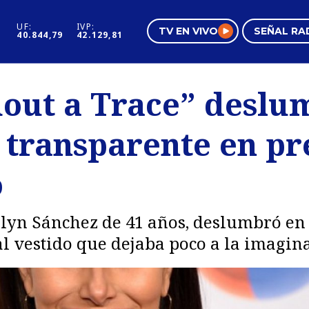
UF:
IVP:
TV EN VIVO
SEÑAL RA
40.844,79
42.129,81
s
Mundo Inmobiliario
Regi
hout a Trace” deslu
al
Negocios
Tend
o transparente en p
Pura Mujer
Vide
o
lyn Sánchez de 41 años, deslumbró en 
 vestido que dejaba poco a la imagina