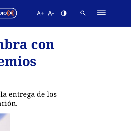
DIO
ón Valparaíso
Editorial
mbra con
encias
remios
os
la entrega de los
ción.