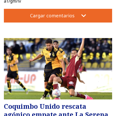
a1/gm/lv
Cargar comentarios
Coquimbo Unido rescata
agónico empate ante La Serena