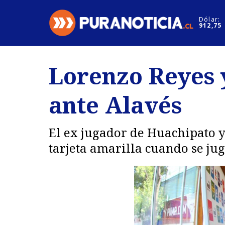
Click acá para ir directamente al contenido
Dólar:
912,75
Nacional
Espectáculo
Lorenzo Reyes y
Regiones
Internacion
ante Alavés
Deportes
Motores
El ex jugador de Huachipato y
tarjeta amarilla cuando se jug