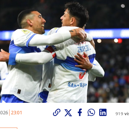
 2026
23:01
919
vi