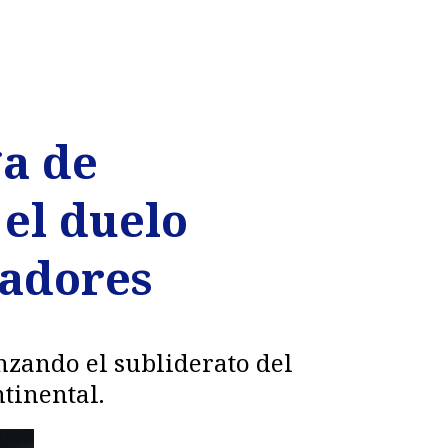
ga de
 el duelo
tadores
nzando el subliderato del
tinental.