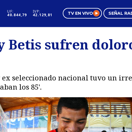
UF:
IVP:
TV EN VIVO
SEÑAL RA
40.844,79
42.129,81
s
Mundo Inmobiliario
Regi
 Betis sufren dolor
al
Negocios
Tend
Pura Mujer
Vide
 ex seleccionado nacional tuvo un irr
aban los 85'.