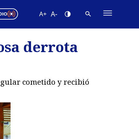
DIO
ón Valparaíso
Editorial
osa derrota
encias
os
egular cometido y recibió