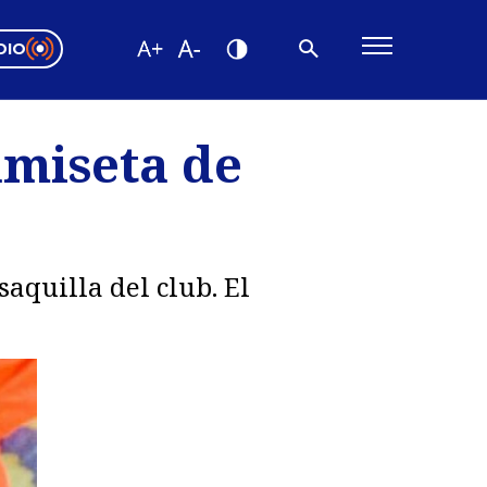
DIO
ón Valparaíso
Editorial
camiseta de
encias
os
aquilla del club. El