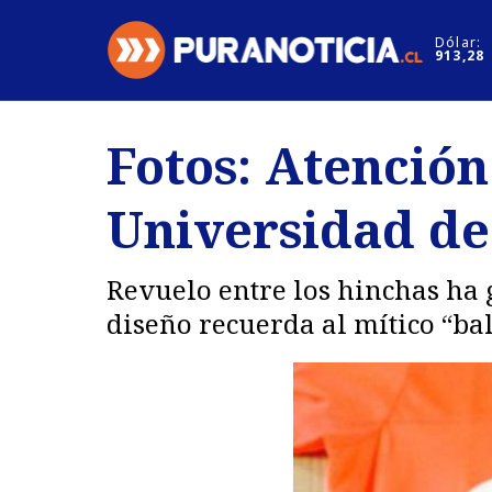
Click acá para ir directamente al contenido
Dólar:
913,28
Nacional
Espectáculo
Fotos: Atención
Regiones
Internacion
Universidad de 
Deportes
Motores
Revuelo entre los hinchas ha 
diseño recuerda al mítico “bal