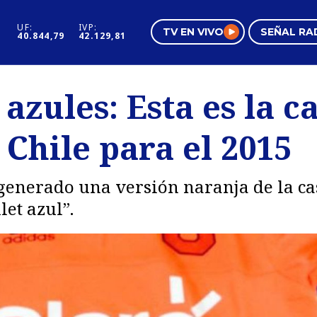
UF:
IVP:
TV EN VIVO
SEÑAL RA
40.844,79
42.129,81
s
Mundo Inmobiliario
Regi
 azules: Esta es la 
al
Negocios
Tend
Chile para el 2015
Pura Mujer
Vide
generado una versión naranja de la cas
let azul”.