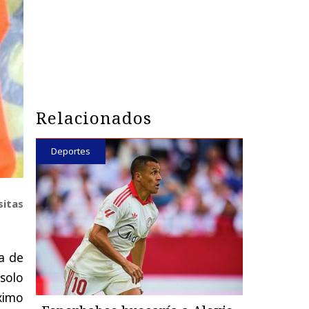
Relacionados
Deportes
sitas
a de
solo
ximo