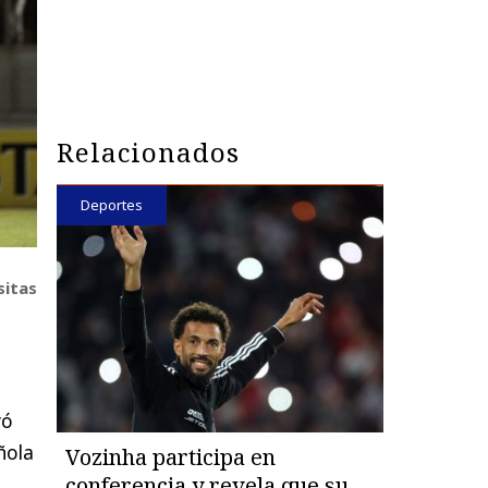
Relacionados
Deportes
sitas
vó
ñola
Vozinha participa en
conferencia y revela que su