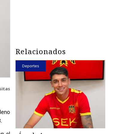
Relacionados
Deportes
sitas
ileno
.
on el