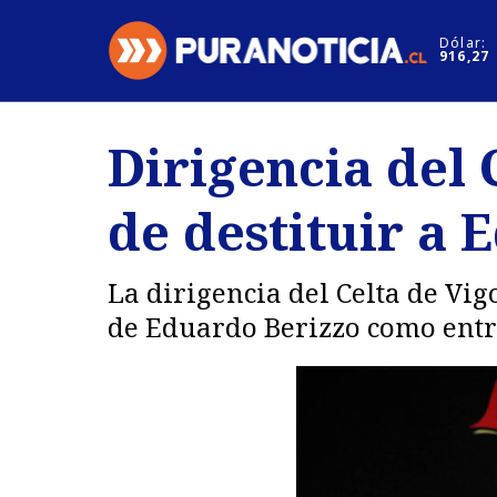
Click acá para ir directamente al contenido
Dólar:
916,27
Nacional
Espectáculo
Dirigencia del 
Regiones
Internacion
de destituir a 
Deportes
Motores
La dirigencia del Celta de Vig
de Eduardo Berizzo como entr