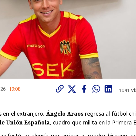
026
19:08
1041
vi
 en el extranjero,
Ángelo Araos
regresa al fútbol ch
de Unión Española
, cuadro que milita en la Primera B
anifestó su alegría por arribar al cuadro hispano, c