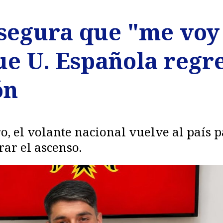
segura que "me voy 
e U. Española regre
ón
ro, el volante nacional vuelve al país
rar el ascenso.