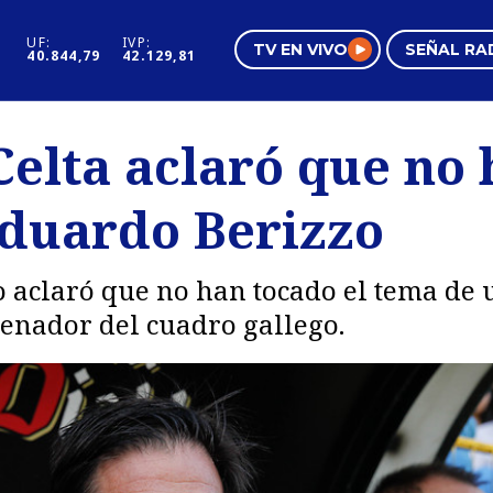
UF:
IVP:
TV EN VIVO
SEÑAL RA
40.844,79
42.129,81
s
Mundo Inmobiliario
Regi
Celta aclaró que no
al
Negocios
Tend
Eduardo Berizzo
Pura Mujer
Vide
o aclaró que no han tocado el tema de 
enador del cuadro gallego.