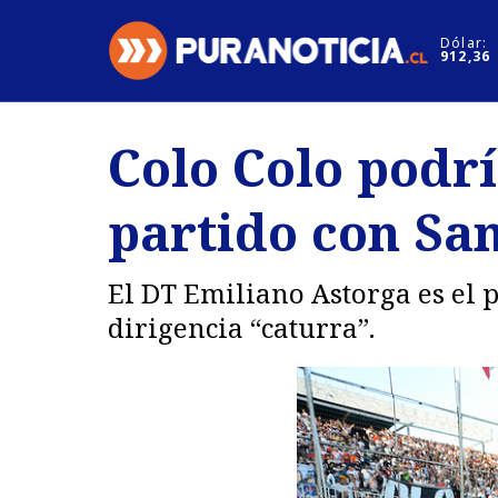
Click acá para ir directamente al contenido
Dólar:
912,36
Nacional
Espectáculo
Colo Colo podrí
Regiones
Internacion
partido con Sa
Deportes
Motores
El DT Emiliano Astorga es el 
dirigencia “caturra”.