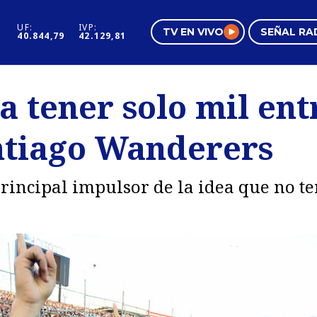
UF:
IVP:
TV EN VIVO
SEÑAL RA
40.844,79
42.129,81
s
Mundo Inmobiliario
Regi
a tener solo mil ent
al
Negocios
Tend
ntiago Wanderers
Pura Mujer
Vide
principal impulsor de la idea que no t