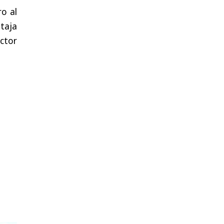
ro al
ntaja
ctor