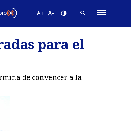
DIO
ón Valparaíso
Editorial
radas para el
encias
os
ermina de convencer a la