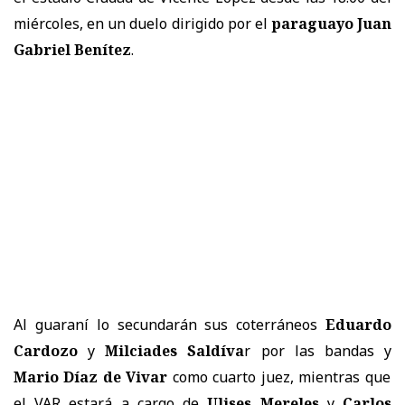
miércoles, en un duelo dirigido por el
paraguayo Juan
Gabriel Benítez
.
Al guaraní lo secundarán sus coterráneos
Eduardo
Cardozo
y
Milciades Saldíva
r por las bandas y
Mario Díaz de Vivar
como cuarto juez, mientras que
el VAR estará a cargo de
Ulises Mereles
y
Carlos