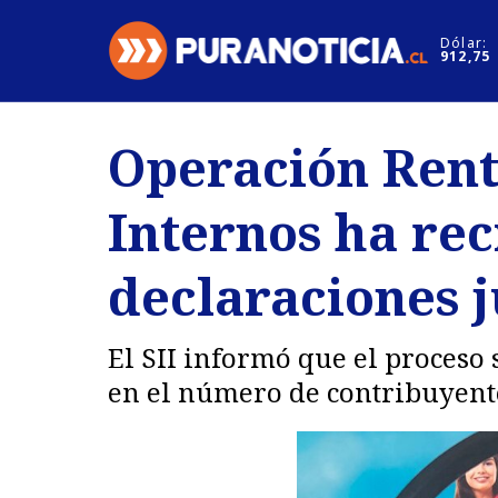
Click acá para ir directamente al contenido
Dólar:
912,75
Nacional
Espectáculo
Operación Rent
Regiones
Internacion
Internos ha rec
Deportes
Motores
declaraciones 
El SII informó que el proceso
en el número de contribuyent