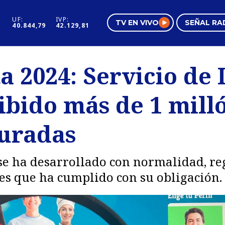
UF:
IVP:
TV EN VIVO
SEÑAL RA
40.844,79
42.129,81
s
Mundo Inmobiliario
Regi
a 2024: Servicio de
al
Negocios
Tend
ibido más de 1 mill
Pura Mujer
Vide
juradas
 se ha desarrollado con normalidad, re
es que ha cumplido con su obligación.