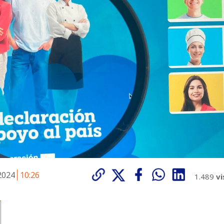
 2024
10:26
1.489
vi