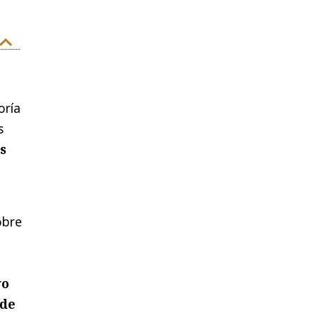
oría
s
s
obre
vo
 de