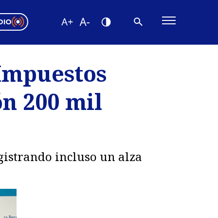
DIO
ón Valparaíso
Editorial
 Impuestos
encias
ón 200 mil
os
gistrando incluso un alza