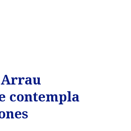
o Arrau
e contempla
iones