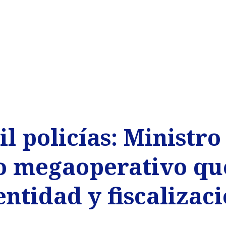
l policías: Ministr
o megaoperativo qu
entidad y fiscalizac