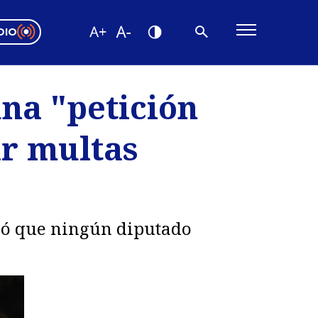
DIO
ón Valparaíso
Editorial
na "petición
encias
ar multas
os
onó que ningún diputado