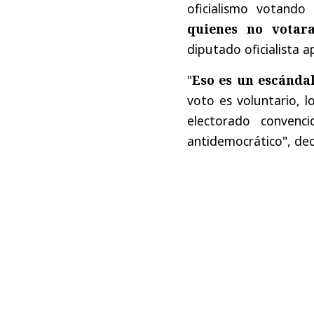
oficialismo votand
quienes no votar
diputado oficialista ap
"
Eso es un escánda
voto es voluntario, l
electorado conven
antidemocrático", dec