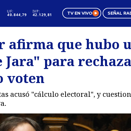
UF:
IVP:
TV EN VIVO
SEÑAL RA
40.844,79
42.129,81
s
Mundo Inmobiliario
Regi
 afirma que hubo u
al
Negocios
Tend
 Jara" para rechaz
Pura Mujer
Vide
o voten
s acusó "cálculo electoral", y cuesti
a.