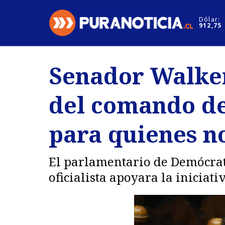
Click acá para ir directamente al contenido
Dólar:
912,75
Nacional
Espectáculo
Senador Walker
Regiones
Internacion
del comando de
Deportes
Motores
para quienes n
El parlamentario de Demócrata
oficialista apoyara la iniciativ