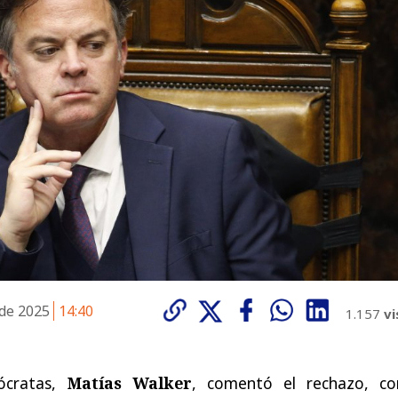
 de 2025
14:40
1.157
vi
ócratas,
Matías Walker
, comentó el rechazo, co